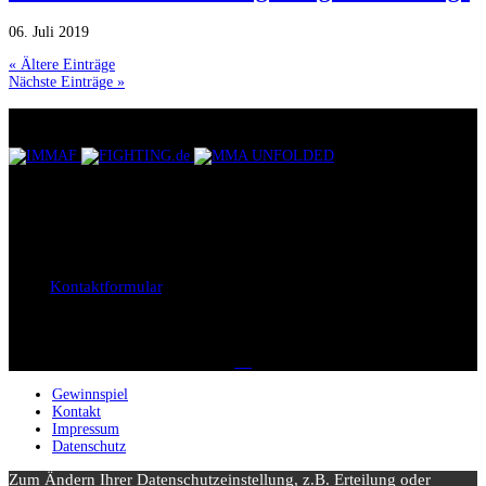
06. Juli 2019
« Ältere Einträge
Nächste Einträge »
UNSERE PARTNER
KONTAKTIEREN SIE UNS
Bei Fragen, Anregungen oder Kritik, sind wir jederzeit unter der E-
Mail
support@gemmaf.de
erreichbar. Oder Sie benutzen einfach
unser
Kontaktformular
.
SOCIAL MEDIA
Gewinnspiel
Kontakt
Impressum
Datenschutz
Zum Ändern Ihrer Datenschutzeinstellung, z.B. Erteilung oder