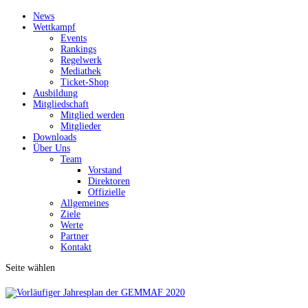
News
Wettkampf
Events
Rankings
Regelwerk
Mediathek
Ticket-Shop
Ausbildung
Mitgliedschaft
Mitglied werden
Mitglieder
Downloads
Über Uns
Team
Vorstand
Direktoren
Offizielle
Allgemeines
Ziele
Werte
Partner
Kontakt
Seite wählen