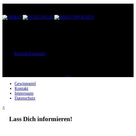
UNSERE PARTNER
KONTAKTIEREN SIE UNS
Bei Fragen, Anregungen oder Kritik, sind wir jederzeit unter der E-
Mail
support@gemmaf.de
erreichbar. Oder Sie benutzen einfach
unser
Kontaktformular
.
SOCIAL MEDIA
Gewinnspiel
Kontakt
Impressum
Datenschutz
×
Lass Dich informieren!