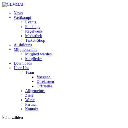
News
Wettkampf
Events
Rankings
Regelwerk
Mediathek
Ticket-Shop
Ausbildung
Mitgliedschaft
Mitglied werden
Mitglieder
Downloads
Über Uns
Team
Vorstand
Direktoren
Offizielle
Allgemeines
Ziele
Werte
Partner
Kontakt
Seite wählen