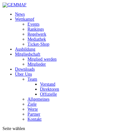
News
Wettkampf
Events
Rankings
Regelwerk
Mediathek
Ticket-Shop
Ausbildung
Mitgliedschaft
Mitglied werden
Mitglieder
Downloads
Über Uns
Team
Vorstand
Direktoren
Offizielle
Allgemeines
Ziele
Werte
Partner
Kontakt
Seite wählen