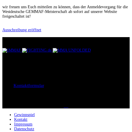
wir freuen uns Euch mitteilen zu können, dass der Anmeldevorgang für die
Westdeutsche GEMMAF-Meisterschaft ab sofort auf unserer Website
freigeschaltet ist!
Ausschreibung eröffnet
UNSERE PARTNER
KONTAKTIEREN SIE UNS
Bei Fragen, Anregungen oder Kritik, sind wir jederzeit unter der E-
Mail
support@gemmaf.de
erreichbar. Oder Sie benutzen einfach
unser
Kontaktformular
.
SOCIAL MEDIA
Gewinnspiel
Kontakt
Impressum
Datenschutz