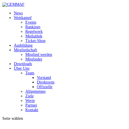
News
Wettkampf
Events
Rankings
Regelwerk
Mediathek
Ticket-Shop
Ausbildung
Mitgliedschaft
Mitglied werden
Mitglieder
Downloads
Über Uns
Team
Vorstand
Direktoren
Offizielle
Allgemeines
Ziele
Werte
Partner
Kontakt
Seite wählen