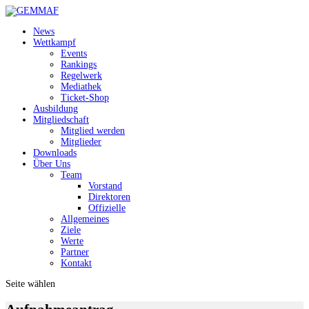
News
Wettkampf
Events
Rankings
Regelwerk
Mediathek
Ticket-Shop
Ausbildung
Mitgliedschaft
Mitglied werden
Mitglieder
Downloads
Über Uns
Team
Vorstand
Direktoren
Offizielle
Allgemeines
Ziele
Werte
Partner
Kontakt
Seite wählen