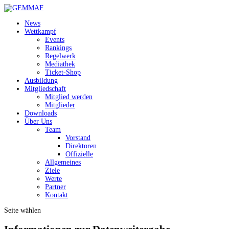
News
Wettkampf
Events
Rankings
Regelwerk
Mediathek
Ticket-Shop
Ausbildung
Mitgliedschaft
Mitglied werden
Mitglieder
Downloads
Über Uns
Team
Vorstand
Direktoren
Offizielle
Allgemeines
Ziele
Werte
Partner
Kontakt
Seite wählen