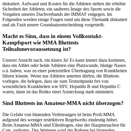
diskutiert. Aufwand und Kosten für die Athleten stehen die erhöhte
Sicherheit der Athleten, ein sauberes Image des Sports sowie die
Vorgaben unseres Dachverbands der IMMAF entgegen. Im
Folgenden werden einige Fragen rund um diese Thematik diskutiert
und als Fazit unsere Grundsatzentscheidung vorgestellt.
Macht es Sinn, dass in einem Vollkontakt-
Kampfsport wie MMA Bluttests
Teilnahmevoraussetzung ist?
Unserer Ansicht nach, ein klares Ja! Es kann immer dazu kommen,
dass ein Athlet oder beide Athleten eine Platzwunde, blutige Nasen
o.ä. haben, was zu einer potenziellen Übertragung von Krankheiten
führen könnte. Wenn nur Athleten antreten dürfen, die Bluttests
vorlegen, die belegen, dass sie zum Testzeitpunkt frei von
wesentlichen Krankheiten wie HIV, Hepatitis B und Hepatitis C
waren, dann ist das Risiko einer Ansteckung stark minimiert.
Sind Bluttests im Amateur-MMA nicht überzogen?
Die Gefahr von blutenden Verletzungen ist beim Profi-MMA
aufgrund des weniger restriktiven Regelwerks eindeutig höher.
Beim Amateur-MMA sind Ellenbogen, eine der Hauptursachen für
Cuts, verboten. Des Weiteren wird der Referee bei blutenden