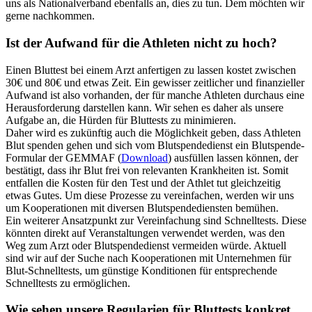
uns als Nationalverband ebenfalls an, dies zu tun. Dem möchten wir
gerne nachkommen.
Ist der Aufwand für die Athleten nicht zu hoch?
Einen Bluttest bei einem Arzt anfertigen zu lassen kostet zwischen
30€ und 80€ und etwas Zeit. Ein gewisser zeitlicher und finanzieller
Aufwand ist also vorhanden, der für manche Athleten durchaus eine
Herausforderung darstellen kann. Wir sehen es daher als unsere
Aufgabe an, die Hürden für Bluttests zu minimieren.
Daher wird es zukünftig auch die Möglichkeit geben, dass Athleten
Blut spenden gehen und sich vom Blutspendedienst ein Blutspende-
Formular der GEMMAF (
Download
) ausfüllen lassen können, der
bestätigt, dass ihr Blut frei von relevanten Krankheiten ist. Somit
entfallen die Kosten für den Test und der Athlet tut gleichzeitig
etwas Gutes. Um diese Prozesse zu vereinfachen, werden wir uns
um Kooperationen mit diversen Blutspendediensten bemühen.
Ein weiterer Ansatzpunkt zur Vereinfachung sind Schnelltests. Diese
könnten direkt auf Veranstaltungen verwendet werden, was den
Weg zum Arzt oder Blutspendedienst vermeiden würde. Aktuell
sind wir auf der Suche nach Kooperationen mit Unternehmen für
Blut-Schnelltests, um günstige Konditionen für entsprechende
Schnelltests zu ermöglichen.
Wie sehen unsere Regularien für Bluttests konkret