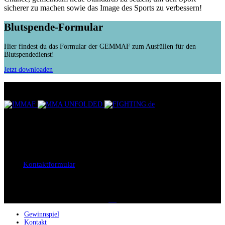
sicherer zu machen sowie das Image des Sports zu verbessern!
Blutspende-Formular
Hier findest du das Formular der GEMMAF zum Ausfüllen für den
Blutspendedienst!
Jetzt downloaden
UNSERE PARTNER
KONTAKTIEREN SIE UNS
Bei Fragen, Anregungen oder Kritik, sind wir jederzeit unter der E-
Mail
support@gemmaf.de
erreichbar. Oder Sie benutzen einfach
unser
Kontaktformular
.
SOCIAL MEDIA
Gewinnspiel
Kontakt