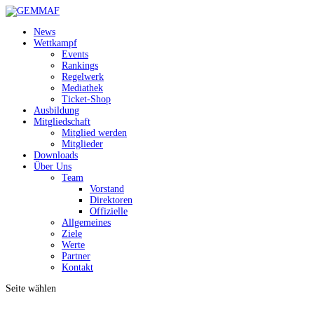
News
Wettkampf
Events
Rankings
Regelwerk
Mediathek
Ticket-Shop
Ausbildung
Mitgliedschaft
Mitglied werden
Mitglieder
Downloads
Über Uns
Team
Vorstand
Direktoren
Offizielle
Allgemeines
Ziele
Werte
Partner
Kontakt
Seite wählen