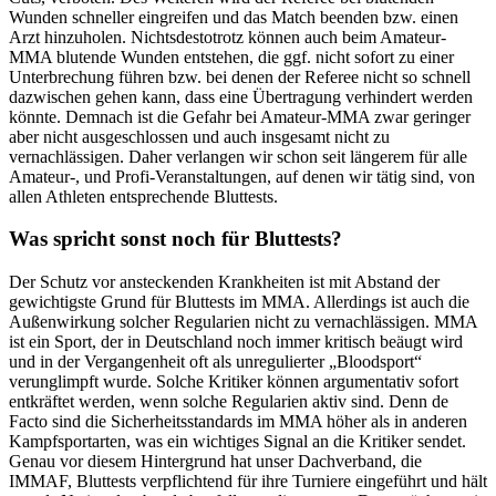
Wunden schneller eingreifen und das Match beenden bzw. einen
Arzt hinzuholen. Nichtsdestotrotz können auch beim Amateur-
MMA blutende Wunden entstehen, die ggf. nicht sofort zu einer
Unterbrechung führen bzw. bei denen der Referee nicht so schnell
dazwischen gehen kann, dass eine Übertragung verhindert werden
könnte. Demnach ist die Gefahr bei Amateur-MMA zwar geringer
aber nicht ausgeschlossen und auch insgesamt nicht zu
vernachlässigen. Daher verlangen wir schon seit längerem für alle
Amateur-, und Profi-Veranstaltungen, auf denen wir tätig sind, von
allen Athleten entsprechende Bluttests.
Was spricht sonst noch für Bluttests?
Der Schutz vor ansteckenden Krankheiten ist mit Abstand der
gewichtigste Grund für Bluttests im MMA. Allerdings ist auch die
Außenwirkung solcher Regularien nicht zu vernachlässigen. MMA
ist ein Sport, der in Deutschland noch immer kritisch beäugt wird
und in der Vergangenheit oft als unregulierter „Bloodsport“
verunglimpft wurde. Solche Kritiker können argumentativ sofort
entkräftet werden, wenn solche Regularien aktiv sind. Denn de
Facto sind die Sicherheitsstandards im MMA höher als in anderen
Kampfsportarten, was ein wichtiges Signal an die Kritiker sendet.
Genau vor diesem Hintergrund hat unser Dachverband, die
IMMAF, Bluttests verpflichtend für ihre Turniere eingeführt und hält