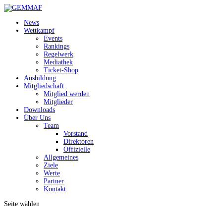
News
Wettkampf
Events
Rankings
Regelwerk
Mediathek
Ticket-Shop
Ausbildung
Mitgliedschaft
Mitglied werden
Mitglieder
Downloads
Über Uns
Team
Vorstand
Direktoren
Offizielle
Allgemeines
Ziele
Werte
Partner
Kontakt
Seite wählen