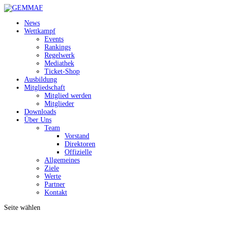
News
Wettkampf
Events
Rankings
Regelwerk
Mediathek
Ticket-Shop
Ausbildung
Mitgliedschaft
Mitglied werden
Mitglieder
Downloads
Über Uns
Team
Vorstand
Direktoren
Offizielle
Allgemeines
Ziele
Werte
Partner
Kontakt
Seite wählen