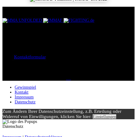
UNSERE PARTNER
KONTAKTIEREN SIE UNS
Bei Fragen, Anregungen oder Kritik, sind wir jederzeit unter der E-
Mail
support@gemmaf.de
erreichbar. Oder Sie benutzen einfach
unser
Kontaktformular
.
SOCIAL MEDIA
Gewinnspiel
Kontakt
Impressum
Datenschutz
Zum Ändern Ihrer Datenschutzeinstellung, z.B. Erteilung oder
Widerruf von Einwilligungen, klicken Sie hier:
Einstellungen
Datenschutz