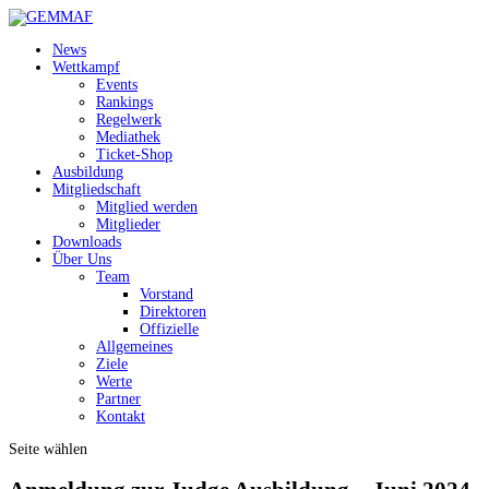
News
Wettkampf
Events
Rankings
Regelwerk
Mediathek
Ticket-Shop
Ausbildung
Mitgliedschaft
Mitglied werden
Mitglieder
Downloads
Über Uns
Team
Vorstand
Direktoren
Offizielle
Allgemeines
Ziele
Werte
Partner
Kontakt
Seite wählen