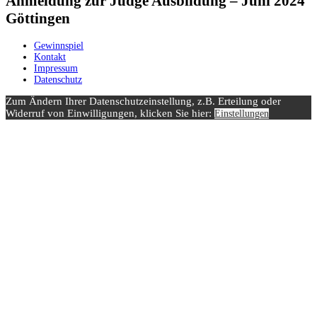
Anmeldung zur Judge Ausbildung – Juni 2024
Göttingen
Gewinnspiel
Kontakt
Impressum
Datenschutz
Zum Ändern Ihrer Datenschutzeinstellung, z.B. Erteilung oder
Widerruf von Einwilligungen, klicken Sie hier:
Einstellungen